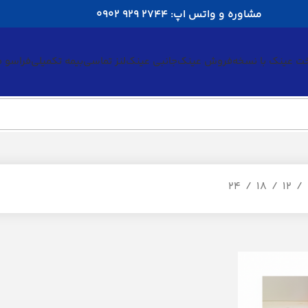
مشاوره و واتس اپ: 2744 929 0902
ت عینک با نسخه
فروش عینک
جانبی عینک
لنز تماسی
بیمه تکمیلی
فراسو 
24
18
12