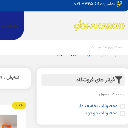
تماس: 6110 3325 021
خدمات
ساخ
خانه
پک لنز و جا لنزی
جا لنزی فانتزی
نمایش
9
فیلتر های فروشگاه
وضعیت محصول
محصولات تخفیف دار
-17%
محصولات موجود