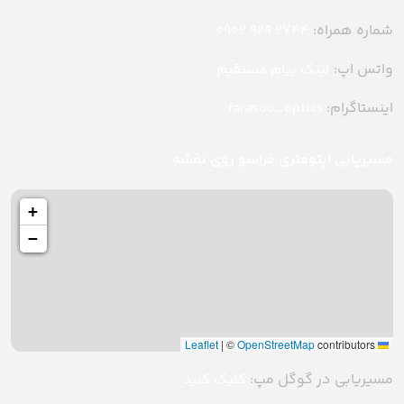
شماره همراه:
2744 929 0902
واتس اپ:
لینک پیام مستقیم
اینستاگرام:
farasoo_optics
مسیریابی اپتومتری فراسو روی نقشه
+
−
|
©
OpenStreetMap
contributors
Leaflet
مسیریابی در گوگل مپ:
کلیک کنید