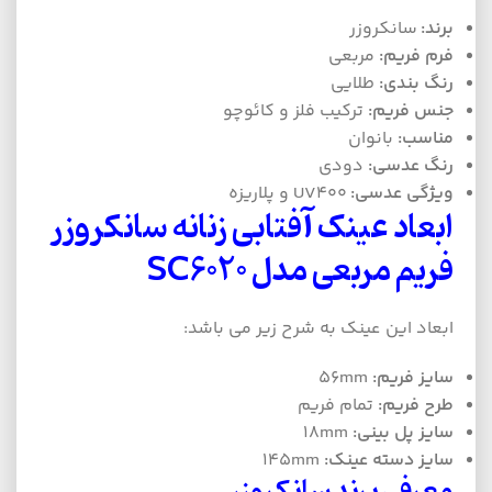
برند:
سانکروزر
فرم فریم:
مربعی
رنگ بندی:
طلایی
جنس فریم:
ترکیب فلز و کائوچو
مناسب:
بانوان
رنگ عدسی:
دودی
ویژگی عدسی:
UV400 و پلاریزه
ابعاد عینک آفتابی زنانه سانکروزر
فریم مربعی مدل SC6020
ابعاد این عینک به شرح زیر می باشد:
سایز فریم:
56mm
طرح فریم:
تمام فریم
سایز پل بینی:
18mm
سایز دسته عینک:
145mm