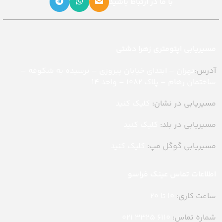
با ما در ارتباط باشید
مسیریابی اپتومتری زهرا دشتی
آدرس:
تهران – ابتدای خیابان پیروزی – نرسیده به شکوفه –
ساختمان رهام – پلاک ۱۰۸۲ – واحد ۱۴
مسیریابی در نشان:
کلیک کنید
مسیریابی در بلد:
کلیک کنید
مسیریابی گوگل مپ:
کلیک کنید
اطلاعات تماس عینک فراسو
ساعت کاری:
10 تا 20
شماره تماس:
6110 3325 021