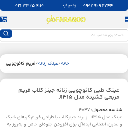
واتس اپ
6110 3325 021
2744 929 0902
خانه
عینک زنانه
فریم کائوچویی
عینک طبی کائوچویی زنانه جینز کلاب فریم
مربعی کشیده مدل J1315
شناسه محصول:
4047
عینک مدل J1315 از برند جینزکلاب با طراحی فریم گربه‌ای شیک
و مدرن، انتخابی ایده‌آل برای افزودن جلوه‌ای خاص و به‌روز به