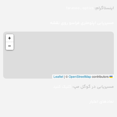
اینستاگرام:
farasoo_optics
مسیریابی اپتومتری فراسو روی نقشه
+
−
|
©
OpenStreetMap
contributors
Leaflet
مسیریابی در گوگل مپ:
کلیک کنید
نمادهای اعتبار