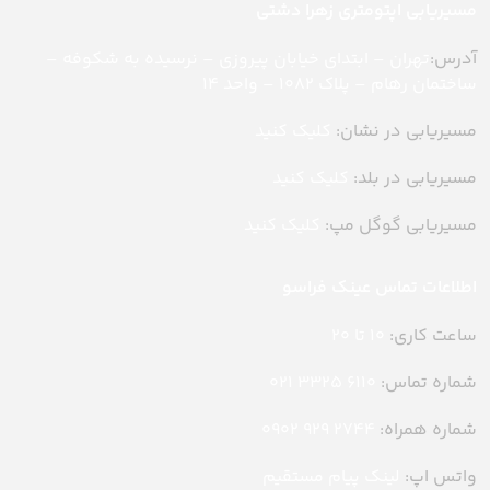
مسیریابی اپتومتری زهرا دشتی
آدرس:
تهران – ابتدای خیابان پیروزی – نرسیده به شکوفه –
ساختمان رهام – پلاک ۱۰۸۲ – واحد ۱۴
مسیریابی در نشان:
کلیک کنید
مسیریابی در بلد:
کلیک کنید
مسیریابی گوگل مپ:
کلیک کنید
اطلاعات تماس عینک فراسو
ساعت کاری:
10 تا 20
شماره تماس:
6110 3325 021
شماره همراه:
2744 929 0902
واتس اپ:
لینک پیام مستقیم